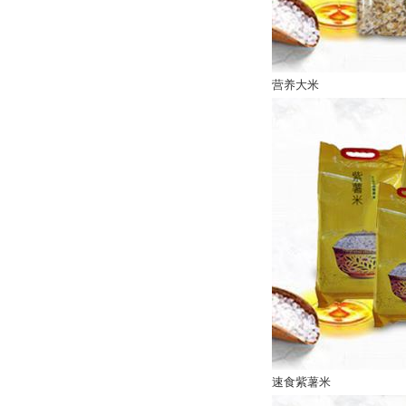
营养大米
速食紫薯米