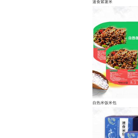
速食紫薯米
自热米饭米包