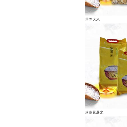
营养大米
速食紫薯米