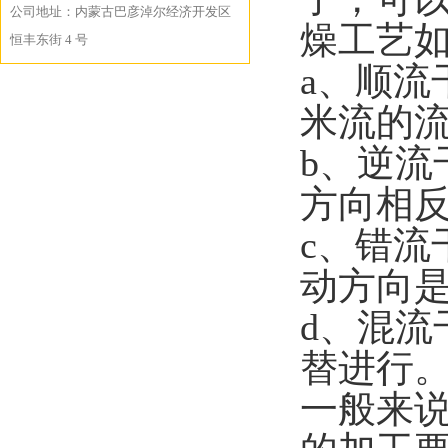
公司地址：内蒙古巴彦淖尔经济开发区
燥工艺
恒丰东街 4 号
a、顺
米流的
b、逆
方向相
c、错
动方向
d、混
替进行
一般来