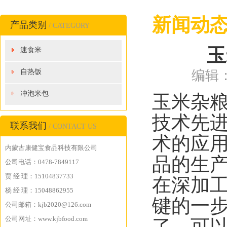
新闻动
产品类别
/ CATEGORY
玉
速食米
自热饭
编辑：
冲泡米包
玉米杂
技术先
联系我们
/ CONTACT US
术的应
内蒙古康健宝食品科技有限公司
品的生
公司电话：0478-7849117
贾 经 理：15104837733
在深加
杨 经 理：15048862955
键的一
公司邮箱：kjb2020@126.com
公司网址：www.kjbfood.com
了，可