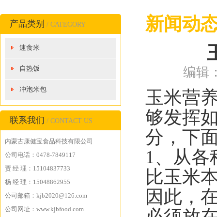
新闻动
产品类别
/ CATEGORY
速食米
自热饭
编辑：
冲泡米包
玉米营
够发挥
联系我们
/ CONTACT US
分，下
内蒙古康健宝食品科技有限公司
1、从
公司电话：0478-7849117
贾 经 理：15104837733
比玉米
杨 经 理：15048862955
因此，
公司邮箱：kjb2020@126.com
公司网址：www.kjbfood.com
必须放