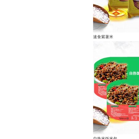
速食紫薯米
自热米饭米包