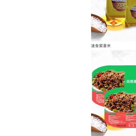
速食紫薯米