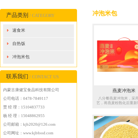
冲泡米包
产品类别
/ CATEGORY
速食米
自热饭
冲泡米包
联系我们
/ CONTACT US
内蒙古康健宝食品科技有限公司
燕麦冲泡米
公司电话：0478-7849117
八分餐燕麦冲泡米，采
艺，将燕麦粉熟化后重新
贾 经 理：15104837733
产过程中未添加任何添加
剂。免蒸免煮，开水冲泡
杨 经 理：15048862955
可食用。食用方法为：将
内，加入开水搅拌均匀，
公司邮箱：kjb2020@126.com
过米为宜，加盖8分钟
用，口感软糯香甜。经权
公司网址：www.kjbfood.com
测燕麦冲泡米中无蔗糖、