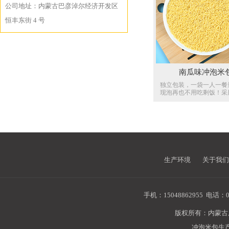
芽糖和葡萄糖，特别适合
公司地址：内蒙古巴彦淖尔经济开发区
食用。吃方便健康主食，
燕麦冲泡米。...
恒丰东街 4 号
南瓜味冲泡米
独立包装，一袋一人一餐
现泡再也不用吃剩饭！采
常大米大米经熟化后再加
保留原有米饭的营养与口
南瓜粉不含色素，不含胶
剂，非油炸...
生产环境
关于我们
手机：15048862955
电话：04
版权所有：内蒙
冲泡米包生产