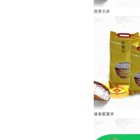
营养大米
速食紫薯米