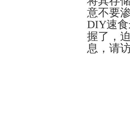
将其存
意不要
DIY速
握了，
息，请