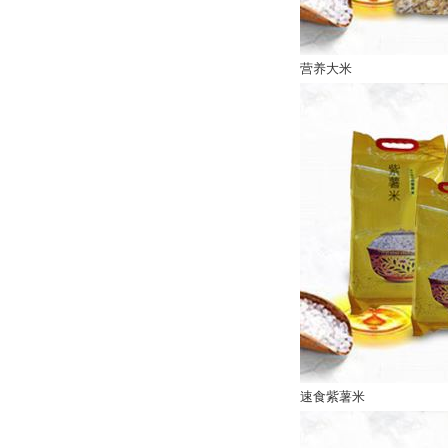
营养大米
速食紫薯米