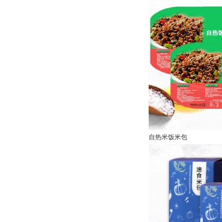
自热米饭米包