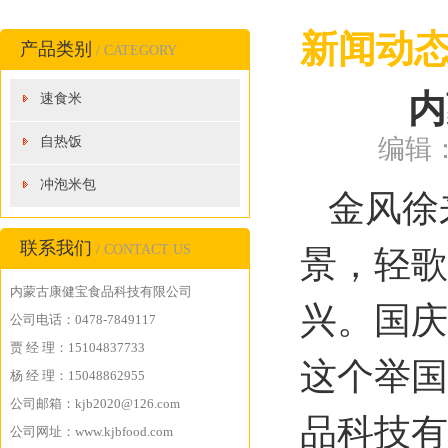
新闻动
产品类别
/ CATEGORY
内
速食米
自热饭
编辑：
冲泡米包
金风徐
联系我们
/ CONTACT US
景，轻歌
内蒙古康健宝食品科技有限公司
兴。国庆
公司电话：0478-7849117
贾 经 理：15104837733
这个举国
杨 经 理：15048862955
公司邮箱：kjb2020@126.com
品科技有
公司网址：www.kjbfood.com