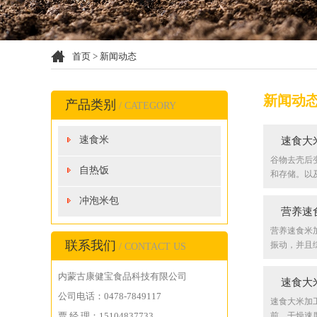
首页
>
新闻动态
新闻动
产品类别
/ CATEGORY
速食米
速食大
谷物去壳后
自热饭
和存储。以及.
冲泡米包
营养速
营养速食米
联系我们
振动，并且综合
/ CONTACT US
内蒙古康健宝食品科技有限公司
速食大
公司电话：0478-7849117
速食大米加
贾 经 理：15104837733
前，干燥速度