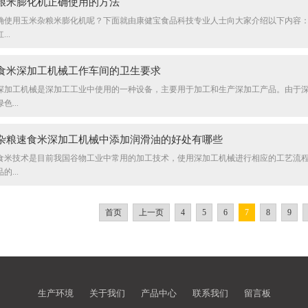
粮米膨化机正确使用的方法
确使用玉米杂粮米膨化机呢？下面就由康健宝食品科技专业人士向大家介绍以下内容：
..
食米深加工机械工作车间的卫生要求
深加工机械是深加工工业中使用的一种设备，主要用于加工和生产深加工产品。由于
...
杂粮速食米深加工机械中添加润滑油的好处有哪些
食米技术是目前我国谷物工业中常用的加工技术，使用深加工机械进行相应的工艺流
...
首页
上一页
4
5
6
7
8
9
生产环境
关于我们
产品中心
联系我们
留言板