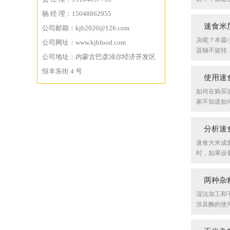
杨 经 理：15048862955
速食米
公司邮箱：kjb2020@126.com
决呢？本篇
公司网址：www.kjbfood.com
器轴不旋转，这
公司地址：内蒙古巴彦淖尔经济开发区
恒丰东街 4 号
使用速
如何在购买
家不知道如何测
分析速
速食大米成
时，如果设备
两种杂
湿法加工和
涉及酶的使用.