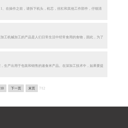
1、在操作之前，请拆下机头，机芯，丝杠和其他工作部件，仔细清
深加工机械加工的产品是人们日常生活中经常食用的食物，因此，为了
程，生产出用于包装和销售的速食米产品。在深加工技术中，如果要提
10
下一页
末页
7/12